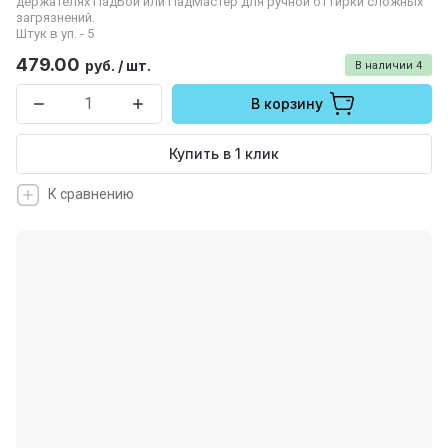
держателях ПадБой или ПадМастер для ручной оттирки сложных
загрязнений.
Штук в уп. - 5
479.00
руб.
/
шт.
В наличии
4
В корзину
Купить в 1 клик
К сравнению