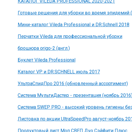
КАТАЛОГ VILEDA PROFESSIONAL 2020-2021
Готовые решения для уборки во время эпидемий (
Мини-каталог Vileda Professional и DR.Sсhnell 2018
Перчатки Vileda для профессиональной уборки
брошюра origo-2 (англ.)
Буклет Vileda Professional
Каталог VP и DR.SCHNELL июль 2017
УльтраСпидПро 2016 (обновленный ассортимент)
Система МультиДастер - презентация (ноябрь 2016
Система SWEP PRO - высокий уровень гигиены бе
Листовка по акции UltraSpeedPro август-ноябрь 20
Продуктовый лист Моп СВЕП Дуо Сэйфити Плюс