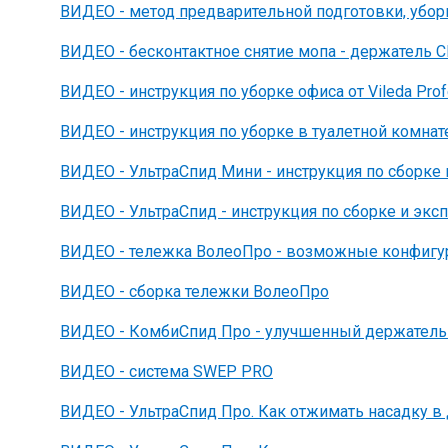
ВИДЕО - метод предварительной подготовки, убор
ВИДЕО - бесконтактное снятие мопа - держатель
ВИДЕО - инструкция по уборке офиса от Vileda Prof
ВИДЕО - инструкция по уборке в туалетной комнате 
ВИДЕО - УльтраСпид Мини - инструкция по сборке 
ВИДЕО - УльтраСпид - инструкция по сборке и экс
ВИДЕО - тележка ВолеоПро - возможные конфигу
ВИДЕО - сборка тележки ВолеоПро
ВИДЕО - КомбиСпид Про - улучшенный держатель
ВИДЕО - система SWEP PRO
ВИДЕО - УльтраСпид Про. Как отжимать насадку в