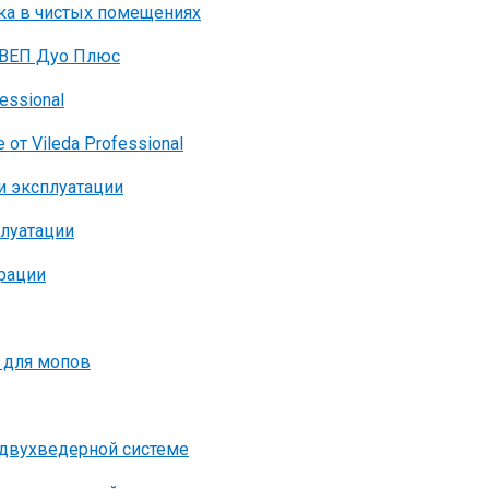
ка в чистых помещениях
 СВЕП Дуо Плюс
essional
от Vileda Professional
и эксплуатации
плуатации
рации
 для мопов
 двухведерной системе