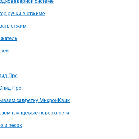
 одноведерной системе
тор ручки в отжиме
имать отжим
ржатель
стей
пид Про
аСпид Про
адываем салфетку МикронКвик
ираем глянцевые поверхности
o и песок