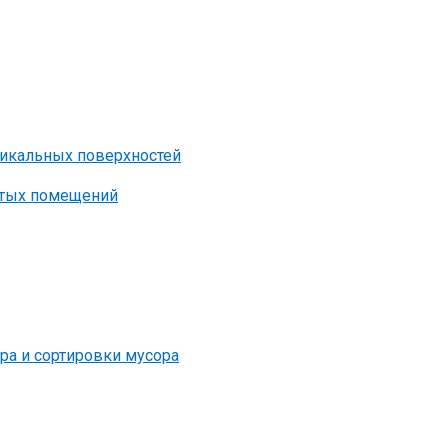
ртикальных поверхностей
истых помещений
ора и сортировки мусора