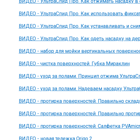
ВИДЕО - УльтраСпид Про. Как отжимать насадку в
ВИДЕО - УльтраСпид Про. Как использовать фикса
ВИДЕО - УльтраСпид Про. Как устанавливать и сн
ВИДЕО - УльтраСпид Про. Как одеть насадку на де
ВИДЕО - набор для мойки вертикальных поверхно
ВИДЕО - чистка поверхностей. Губка Мираклин
ВИДЕО - уход за полами. Принцип отжима УльтраС
ВИДЕО - уход за полами. Надеваем насадку Ультр
ВИДЕО - протирка поверхностей. Правильно скл
ВИДЕО - протирка поверхностей. Правильно прот
ВИДЕО - протирка поверхностей. Cалфетка PVAmicr
ВИДЕО - новая тележка Origo 2