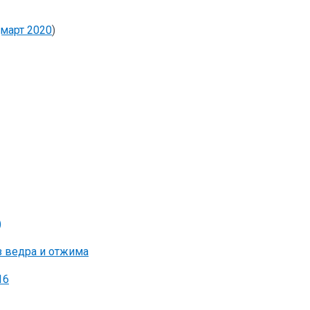
март 2020
)
)
з ведра и отжима
16