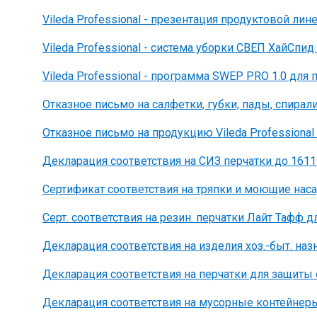
Vileda Professional - презентация продуктовой лине
Vileda Professional - система уборки СВЕП ХайСпи
Vileda Professional - программа SWEP PRO 1.0 дл
Отказное письмо на салфетки, губки, пады, спирали,
Отказное письмо на продукцию Vileda Professional 
Декларация соответствия на СИЗ перчатки до 161
Сертификат соответствия на тряпки и моющие наса
Серт. соответствия на резин. перчатки Лайт Тафф дл
Декларация соответствия на изделия хоз.-быт. наз
Декларация соответствия на перчатки для защиты
Декларация соответствия на мусорные контейнеры